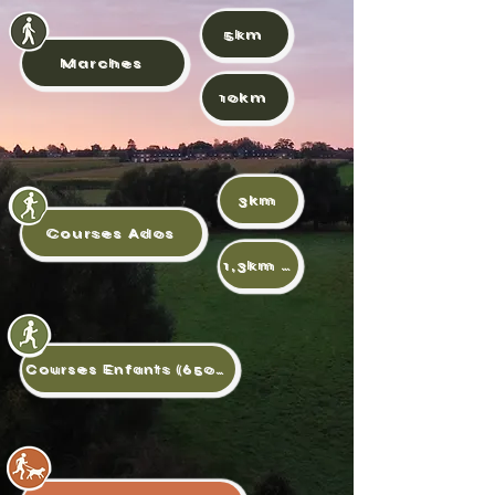
5km
Marches
10km
3km
Courses Ados
1,3km (2015)
Courses Enfants (650m)