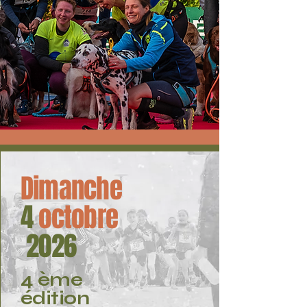
Dimanche
4
octobre
2026
4 ème
édition